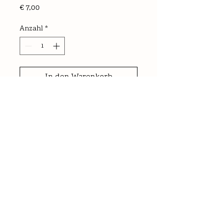
Preis
€ 7,00
Anzahl
*
In den Warenkorb
0,75l
trocken
Alk.: 12,5% vol | Säure: 5,7g/l | RZ: 
3,6g/l
Goldgelbe Farbe, Duft nach Honig 
und Mandel, klare Frucht, 
harmonisch 
Nährwerte