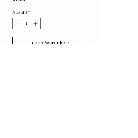
Anzahl
*
In den Warenkorb
0,75l
trocken
Alk.: 13,0% vol | Säure: 5,4g/l | RZ: 
1,0g/l
Ausgeprägte Fruchtigkeit mit 
Noten von grünen Äpfeln, lebendig, 
gute Länge
Nährwerte