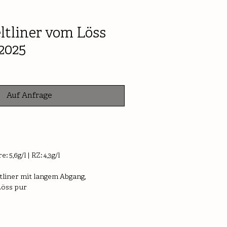
ltliner vom Löss
2025
Auf Anfrage
: 5,6g/l | RZ: 4,3g/l
ltliner mit langem Abgang, 
Löss pur