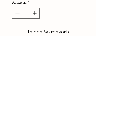
Anzahl
*
In den Warenkorb
0,75l
trocken
Alk.: 13,0% vol | Säure: 5,1g/l | RZ: 
7,2g/l
Extraktreicher Wein mit wenig 
Säure, rosiger Duft und intensives 
Aroma nach Marzipan 
Nährwerte
Details